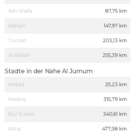
Ash-Shafa
87,75 km
Rabigh
147,97 km
Turbah
203,13 km
Al Bahah
255,39 km
Städte in der Nähe Al Jumum
Mekka
25,23 km
Medina
315,79 km
Bur Sudan
340,61 km
Abha
477,38 km