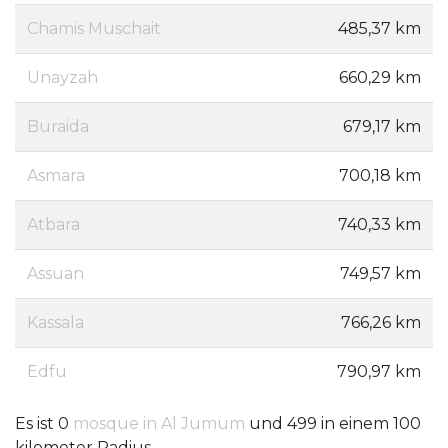
Chamis Muschait
485,37 km
Unayzah
660,29 km
Buraida
679,17 km
Asmara
700,18 km
Atbara
740,33 km
Assuan
749,57 km
Kassala
766,26 km
Edfu
790,97 km
Es ist 0
mosque in Al Jumum
und 499 in einem 100
kilometer Radius.