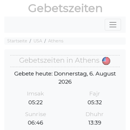
Gebetszeiten
Startseite
USA
Athens
Gebetszeiten in Athens
Gebete heute: Donnerstag, 6. August
2026
Imsak
Fajr
05:22
05:32
Sunrise
Dhuhr
06:46
13:39