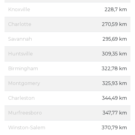
Knoxville
228,7 km
Charlotte
270,59 km
Savannah
295,69 km
Huntsville
309,35 km
Birmingham
322,78 km
Montgomery
325,93 km
Charleston
344,49 km
Murfreesboro
347,77 km
Winston-Salem
370,79 km