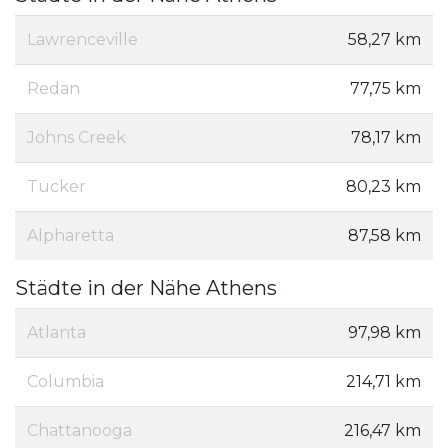
Lawrenceville
58,27 km
Redan
77,75 km
Johns Creek
78,17 km
Tucker
80,23 km
Alpharetta
87,58 km
Städte in der Nähe Athens
Atlanta
97,98 km
Columbia
214,71 km
Chattanooga
216,47 km