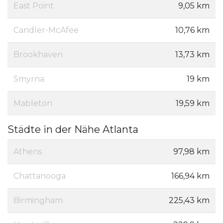
East Point
9,05 km
Candler-McAfee
10,76 km
Brookhaven
13,73 km
Smyrna
19 km
Mableton
19,59 km
Städte in der Nähe Atlanta
Athens
97,98 km
Chattanooga
166,94 km
Birmingham
225,43 km