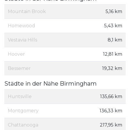
Mountain Brook
5,16 km
Homewood
5,43 km
Vestavia Hills
8,1 km
Hoover
12,81 km
Bessemer
19,32 km
Städte in der Nähe Birmingham
Huntsville
135,66 km
Montgomery
136,33 km
Chattanooga
217,95 km