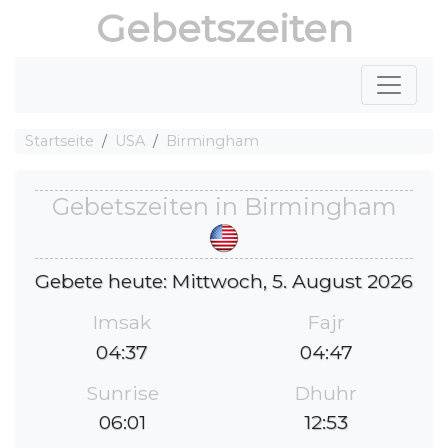
Gebetszeiten
Startseite
USA
Birmingham
Gebetszeiten in Birmingham
Gebete heute: Mittwoch, 5. August 2026
Imsak
Fajr
04:37
04:47
Sunrise
Dhuhr
06:01
12:53