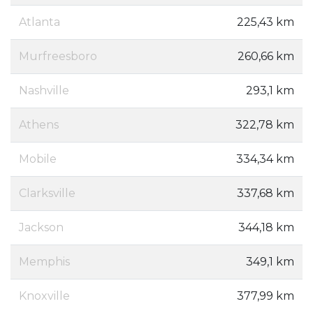
Atlanta
225,43 km
Murfreesboro
260,66 km
Nashville
293,1 km
Athens
322,78 km
Mobile
334,34 km
Clarksville
337,68 km
Jackson
344,18 km
Memphis
349,1 km
Knoxville
377,99 km