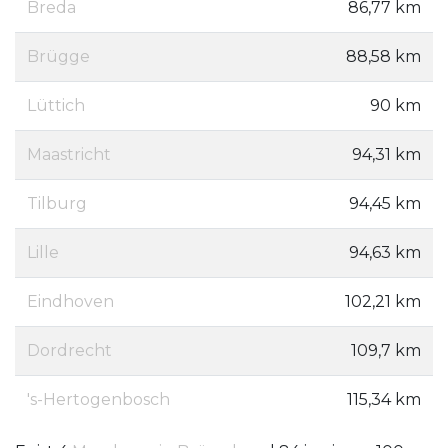
Breda
86,77 km
Brügge
88,58 km
Lüttich
90 km
Maastricht
94,31 km
Tilburg
94,45 km
Lille
94,63 km
Eindhoven
102,21 km
Dordrecht
109,7 km
's-Hertogenbosch
115,34 km