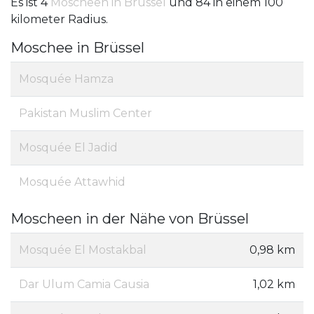
Es ist 4
Moscheen in Brüssel
und 84 in einem 100
kilometer Radius.
Moschee in Brüssel
Mosquée Hamza
Pakistan Muslim Center
Mosquée El Jadid
Mosquée Attawhid
Moscheen in der Nähe von Brüssel
Mosquée El Mostakbal
0,98 km
Dar Ulum Camia Causia
1,02 km