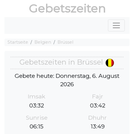
Gebetszeiten
Startseite
Belgien
Brüssel
Gebetszeiten in Brüssel
Gebete heute: Donnerstag, 6. August
2026
Imsak
Fajr
03:32
03:42
Sunrise
Dhuhr
06:15
13:49