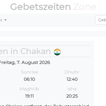
Gebetszeiten
.Zone
er
en in Chakan
Freitag, 7. August 2026
Sunrise
Dhuhr
06:10
12:40
Maghrib
Isha
19:11
20:25