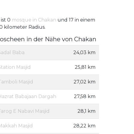
 ist 0
mosque in Chakan
und 17 in einem
0 kilometer Radius.
oscheen in der Nähe von Chakan
Sadal Baba
24,03 km
Station Masjid
25,81 km
Tamboli Masjid
27,02 km
Hazrat Babajaan Dargah
27,58 km
Farog E Nabavi Masjid
28,1 km
Makkah Masjid
28,22 km