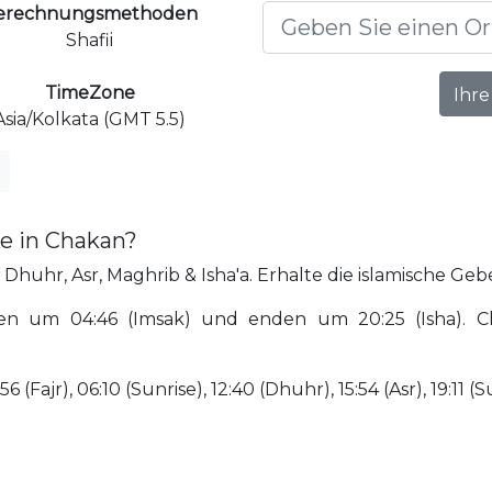
erechnungsmethoden
Shafii
TimeZone
Ihre
Asia/Kolkata (GMT 5.5)
e in Chakan?
Dhuhr, Asr, Maghrib & Isha'a. Erhalte die islamische Geb
en um 04:46 (Imsak) und enden um 20:25 (Isha). Ch
Fajr), 06:10 (Sunrise), 12:40 (Dhuhr), 15:54 (Asr), 19:11 (Su