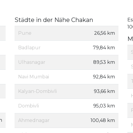
Städte in der Nähe Chakan
Es
10
Pune
26,56 km
M
Badlapur
79,84 km
Ulhasnagar
89,53 km
Navi Mumbai
92,84 km
Kalyan-Dombivli
93,66 km
Dombivli
95,03 km
m
Ahmednagar
100,48 km