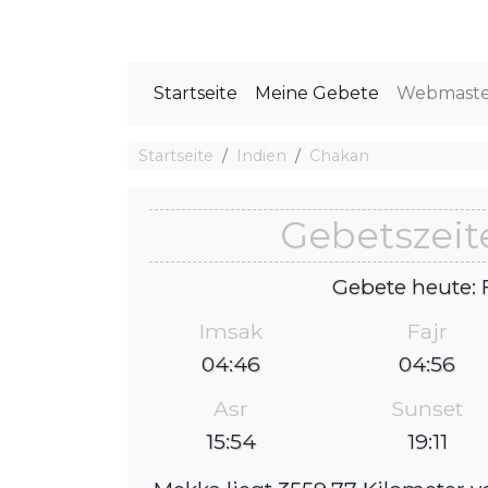
Startseite
Meine Gebete
Webmast
Startseite
Indien
Chakan
Gebetszeit
Gebete heute: 
Imsak
Fajr
04:46
04:56
Asr
Sunset
15:54
19:11