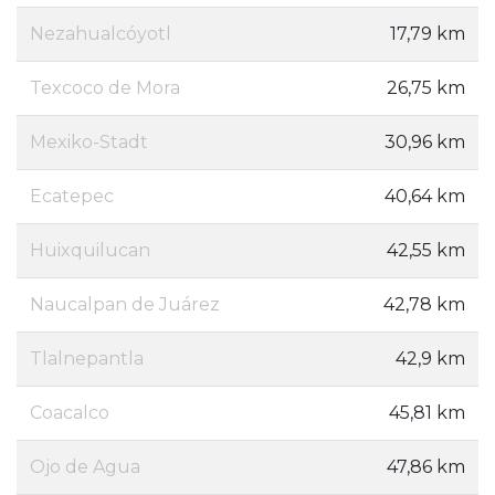
Nezahualcóyotl
17,79 km
Texcoco de Mora
26,75 km
Mexiko-Stadt
30,96 km
Ecatepec
40,64 km
Huixquilucan
42,55 km
Naucalpan de Juárez
42,78 km
Tlalnepantla
42,9 km
Coacalco
45,81 km
Ojo de Agua
47,86 km