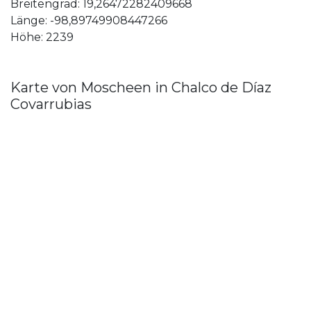
Breitengrad: 19,26472282409668
Länge: -98,89749908447266
Höhe: 2239
Karte von Moscheen in Chalco de Díaz
Covarrubias