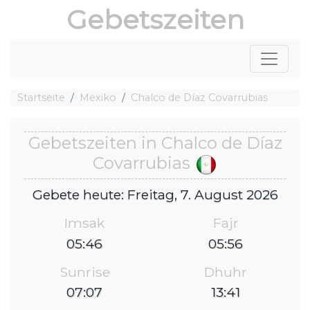
Gebetszeiten
Startseite
Mexiko
Chalco de Díaz Covarrubias
Gebetszeiten in Chalco de Díaz
Covarrubias
Gebete heute: Freitag, 7. August 2026
Imsak
Fajr
05:46
05:56
Sunrise
Dhuhr
07:07
13:41