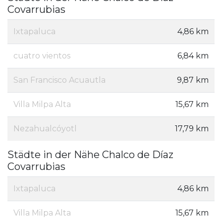
Covarrubias
Ixtapaluca
4,86 km
cuatro vientos
6,84 km
San Francisco Acuautla
9,87 km
Villa Milpa Alta
15,67 km
Nezahualcóyotl
17,79 km
Städte in der Nähe Chalco de Díaz
Covarrubias
Ixtapaluca
4,86 km
Villa Milpa Alta
15,67 km