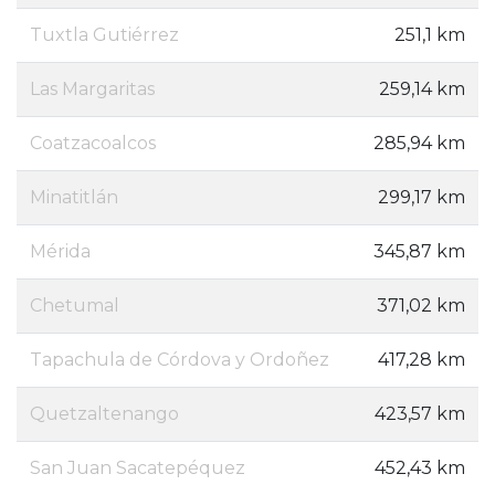
Tuxtla Gutiérrez
251,1 km
Las Margaritas
259,14 km
Coatzacoalcos
285,94 km
Minatitlán
299,17 km
Mérida
345,87 km
Chetumal
371,02 km
Tapachula de Córdova y Ordoñez
417,28 km
Quetzaltenango
423,57 km
San Juan Sacatepéquez
452,43 km