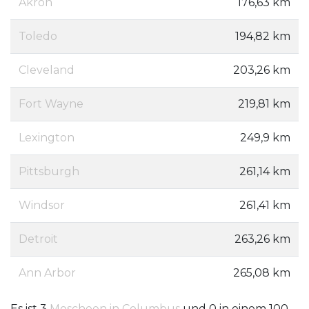
Akron
176,63 km
Toledo
194,82 km
Cleveland
203,26 km
Fort Wayne
219,81 km
Lexington
249,9 km
Pittsburgh
261,14 km
Windsor
261,41 km
Detroit
263,26 km
Ann Arbor
265,08 km
Es ist 3
Moscheen in Columbus
und 0 in einem 100