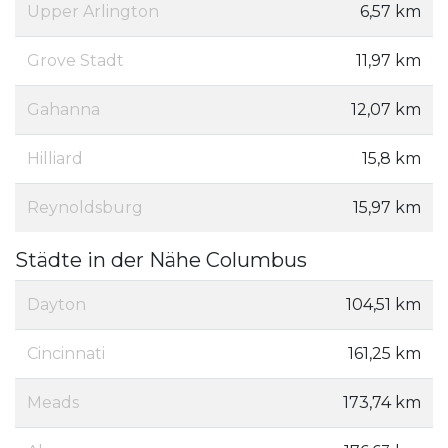
Upper Arlington
6,57 km
Grove Stadt
11,97 km
Gahanna
12,07 km
Hilliard
15,8 km
Reynoldsburg
15,97 km
Städte in der Nähe Columbus
Dayton
104,51 km
Cincinnati
161,25 km
Meads
173,74 km