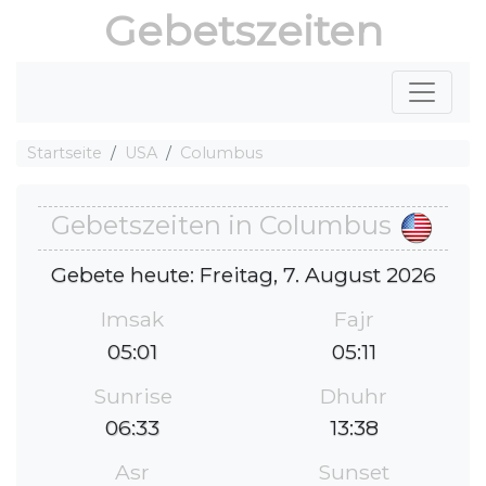
Gebetszeiten
Startseite
USA
Columbus
Gebetszeiten in Columbus
Gebete heute: Freitag, 7. August 2026
Imsak
Fajr
05:01
05:11
Sunrise
Dhuhr
06:33
13:38
Asr
Sunset