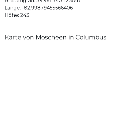
Breitengrad: 39,96117401123047
Länge: -82,99879455566406
Höhe: 243
Karte von Moscheen in Columbus