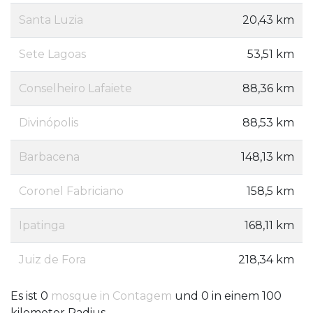
Santa Luzia
20,43 km
Sete Lagoas
53,51 km
Conselheiro Lafaiete
88,36 km
Divinópolis
88,53 km
Barbacena
148,13 km
Coronel Fabriciano
158,5 km
Ipatinga
168,11 km
Juiz de Fora
218,34 km
Es ist 0
mosque in Contagem
und 0 in einem 100
kilometer Radius.