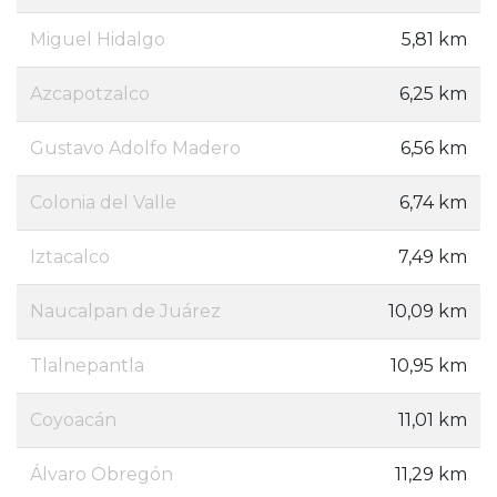
Miguel Hidalgo
5,81 km
Azcapotzalco
6,25 km
Gustavo Adolfo Madero
6,56 km
Colonia del Valle
6,74 km
Iztacalco
7,49 km
Naucalpan de Juárez
10,09 km
Tlalnepantla
10,95 km
Coyoacán
11,01 km
Álvaro Obregón
11,29 km