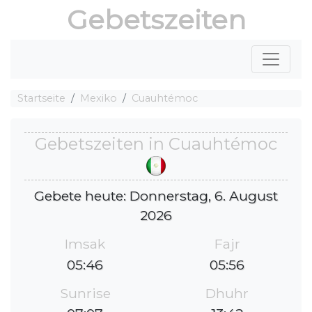
Gebetszeiten
Startseite
Mexiko
Cuauhtémoc
Gebetszeiten in Cuauhtémoc
Gebete heute: Donnerstag, 6. August
2026
Imsak
Fajr
05:46
05:56
Sunrise
Dhuhr