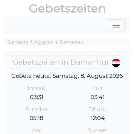
Gebetszeiten
Startseite
Ägypten
Damanhur
Gebetszeiten in Damanhur
Gebete heute: Samstag, 8. August 2026
Imsak
Fajr
03:31
03:41
Sunrise
Dhuhr
05:18
12:04
Asr
Sunset