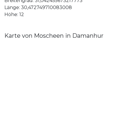
Breitengrad: 31,042455673217773
Länge: 30,472749710083008
Höhe: 12
Karte von Moscheen in Damanhur