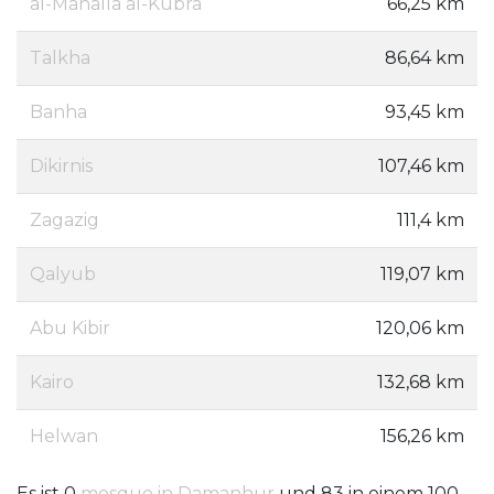
al-Mahalla al-Kubra
66,25 km
Talkha
86,64 km
Banha
93,45 km
Dikirnis
107,46 km
Zagazig
111,4 km
Qalyub
119,07 km
Abu Kibir
120,06 km
Kairo
132,68 km
Helwan
156,26 km
Es ist 0
mosque in Damanhur
und 83 in einem 100