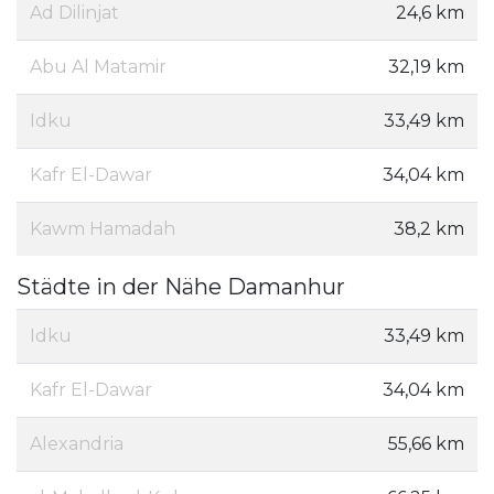
Ad Dilinjat
24,6 km
Abu Al Matamir
32,19 km
Idku
33,49 km
Kafr El-Dawar
34,04 km
Kawm Hamadah
38,2 km
Städte in der Nähe Damanhur
Idku
33,49 km
Kafr El-Dawar
34,04 km
Alexandria
55,66 km