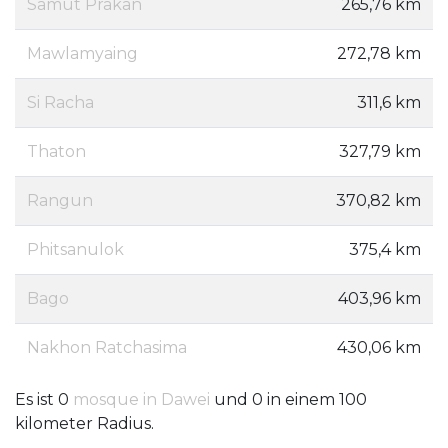
Samut Prakan
265,76 km
Mawlamyaing
272,78 km
Si Racha
311,6 km
Thaton
327,79 km
Rangun
370,82 km
Phitsanulok
375,4 km
Bago
403,96 km
Nakhon Ratchasima
430,06 km
Es ist 0
mosque in Dawei
und 0 in einem 100
kilometer Radius.