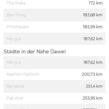
Tha Maka
172 km
Ban Pong
183,68 km
Photharam
183,99 km
Mergui
187,62 km
Städte in der Nähe Dawei
Mergui
187,62 km
Nakhon Pathom
200,73 km
Bangkok
251,4 km
Pak Kret
253,95 km