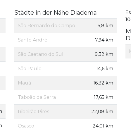
Städte in der Nähe Diadema
Es
10
São Bernardo do Campo
5,8 km
M
D
Santo André
7,94 km
São Caetano do Sul
9,32 km
São Paulo
14,6 km
Mauá
16,32 km
Taboão da Serra
17,65 km
m
Ribeirão Pires
22,08 km
m
Osasco
24,01 km