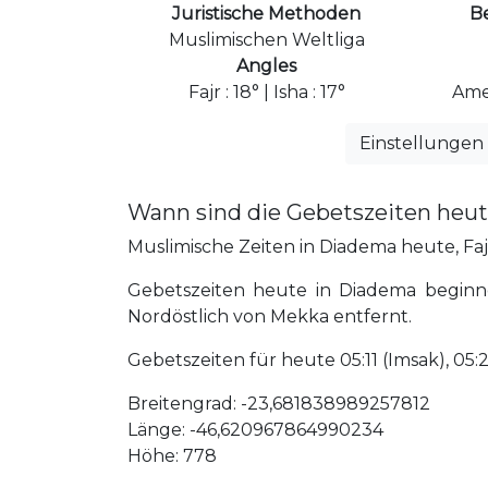
Juristische Methoden
B
Muslimischen Weltliga
Angles
Fajr : 18° | Isha : 17°
Ame
Einstellungen
Wann sind die Gebetszeiten heu
Muslimische Zeiten in Diadema heute, Fajr
Gebetszeiten heute in Diadema beginne
Nordöstlich von Mekka entfernt.
Gebetszeiten für heute 05:11 (Imsak), 05:21 (
Breitengrad: -23,681838989257812
Länge: -46,620967864990234
Höhe: 778