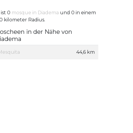
 ist 0
mosque in Diadema
und 0 in einem
0 kilometer Radius.
oscheen in der Nähe von
iadema
Mesquita
44,6 km