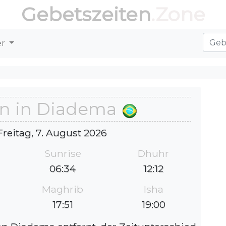
Gebetszeiten
.Zone
er
en in Diadema
Freitag, 7. August 2026
Sunrise
Dhuhr
06:34
12:12
Maghrib
Isha
17:51
19:00