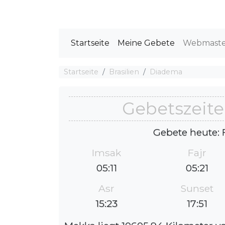
Startseite
Meine Gebete
Webmast
Startseite
Brasilien
Diadema
Gebetszeit
Gebete heute: 
Imsak
Fajr
05:11
05:21
Asr
Sunset
15:23
17:51