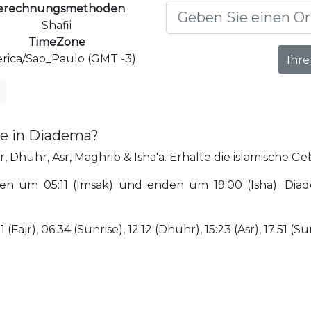
erechnungsmethoden
Shafii
TimeZone
rica/Sao_Paulo (GMT -3)
Ihre
te in Diadema?
, Dhuhr, Asr, Maghrib & Isha'a. Erhalte die islamische Ge
n um 05:11 (Imsak) und enden um 19:00 (Isha). Diade
Fajr), 06:34 (Sunrise), 12:12 (Dhuhr), 15:23 (Asr), 17:51 (Sun