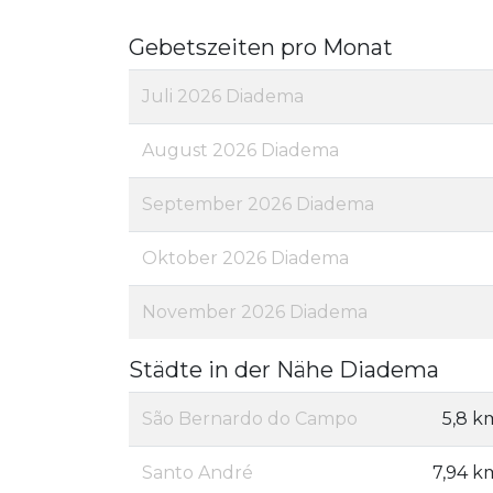
Gebetszeiten pro Monat
Juli 2026 Diadema
August 2026 Diadema
September 2026 Diadema
Oktober 2026 Diadema
November 2026 Diadema
Städte in der Nähe Diadema
São Bernardo do Campo
5,8 k
Santo André
7,94 k