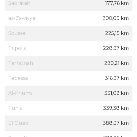
Şabrātah
177,76 km
az-Zawiyya
200,09 km
Sousse
225,15 km
Tripolis
228,97 km
Tarhūnah
290,21 km
Tebessa
316,97 km
Al-Khums
331,02 km
Tunis
339,38 km
El Oued
388,37 km