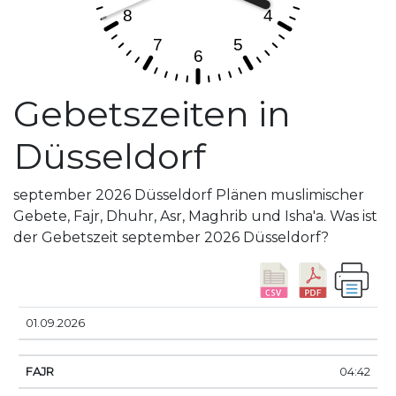
Gebetszeiten in
Düsseldorf
september 2026 Düsseldorf Plänen muslimischer
Gebete, Fajr, Dhuhr, Asr, Maghrib und Isha'a. Was ist
der Gebetszeit september 2026 Düsseldorf?
DATUM
FAJR
SUNRISE
DHUHR
ASR
SUNS
01.09.2026
04:42