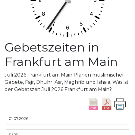
Gebetszeiten in
Frankfurt am Main
Juli 2026 Frankfurt am Main Plänen muslimischer
Gebete, Fajr, Dhuhr, Asr, Maghrib und Isha'a. Was ist
der Gebetszeit Juli 2026 Frankfurt am Main?
DATUM
FAJR
SUNRISE
DHUHR
ASR
SUNS
01.07.2026