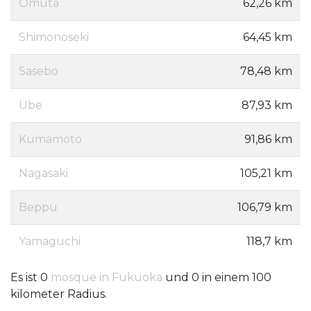
Ōmuta
62,26 km
Shimonoseki
64,45 km
Sasebo
78,48 km
Ube
87,93 km
Kumamoto
91,86 km
Nagasaki
105,21 km
Beppu
106,79 km
Yamaguchi
118,7 km
Es ist 0
mosque in Fukuoka
und 0 in einem 100
kilometer Radius.