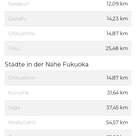
Sasaguri
12,09 km
Dazaifu
14,23 km
Chikushino
14,87 km
Tosu
25,48 km
Städte in der Nähe Fukuoka
Chikushino
14,87 km
Kurume
31,64 km
Saga
37,45 km
Kitakyūshū
54,57 km