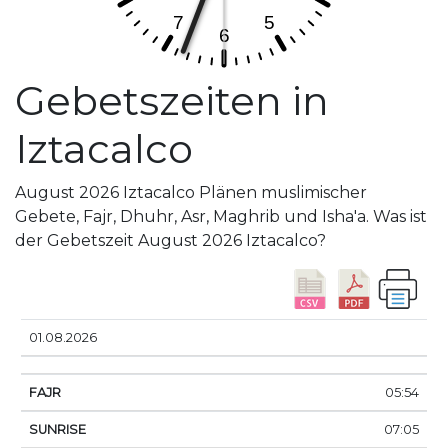
Gebetszeiten in
Iztacalco
August 2026 Iztacalco Plänen muslimischer
Gebete, Fajr, Dhuhr, Asr, Maghrib und Isha'a. Was ist
der Gebetszeit August 2026 Iztacalco?
DATUM
FAJR
SUNRISE
DHUHR
ASR
SUNS
01.08.2026
05:54
07:05