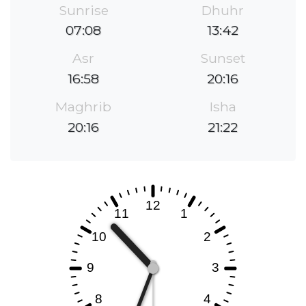
Sunrise
Dhuhr
07:08
13:42
Asr
Sunset
16:58
20:16
Maghrib
Isha
20:16
21:22