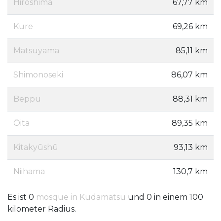
Hiroshima
67,77 km
Kure
69,26 km
Matsuyama
85,11 km
Shimonoseki
86,07 km
Beppu
88,31 km
Ōita
89,35 km
Kitakyūshū
93,13 km
Niihama
130,7 km
Es ist 0
mosque in Kudamatsu
und 0 in einem 100
kilometer Radius.