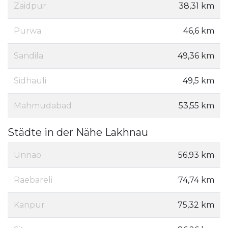
Zaidpur
38,31 km
Purwa
46,6 km
Sandila
49,36 km
Sidhauli
49,5 km
Mahmudabad
53,55 km
Städte in der Nähe Lakhnau
Unnao
56,93 km
Raebareli
74,74 km
Kanpur
75,32 km