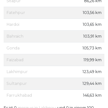
Sitapur
86,26 km
Fatehpur
103,56 km
Hardoi
103,65 km
Bahraich
103,91 km
Gonda
105,73 km
Faizabad
119,99 km
Lakhimpur
123,49 km
Sultanpur
129,44 km
Farrukhabad
146,63 km
Es ist 0
mosque in Lakhnau
und 0 in einem 100