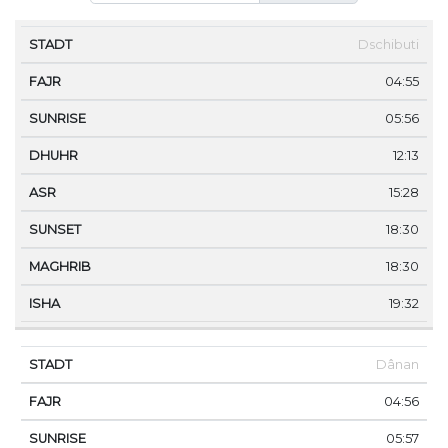
STADT
FAJR
SUNRISE
DHUHR
ASR
SUNSET
Dschibuti
04:55
05:56
12:13
15:28
18:30
18:30
19:32
Dânan
04:56
05:57