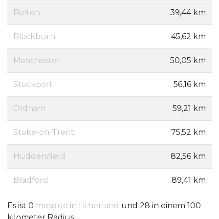
Bolton
39,44 km
Blackburn
45,62 km
Manchester
50,05 km
Stockport
56,16 km
Oldham
59,21 km
Stoke-on-Trent
75,52 km
Huddersfield
82,56 km
Bradford
89,41 km
Es ist 0
mosque in Litherland
und 28 in einem 100
kilometer Radius.