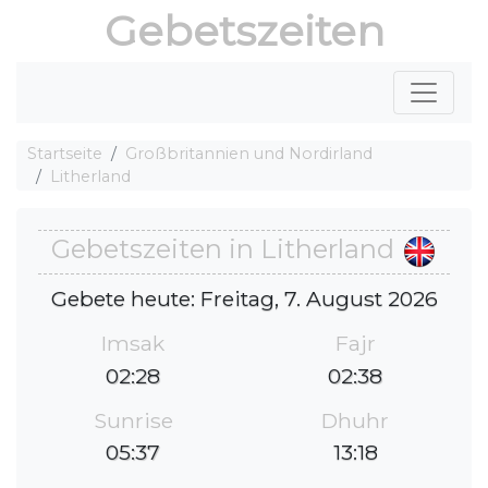
Gebetszeiten
Startseite
Großbritannien und Nordirland
Litherland
Gebetszeiten in Litherland
Gebete heute: Freitag, 7. August 2026
Imsak
Fajr
02:28
02:38
Sunrise
Dhuhr
05:37
13:18