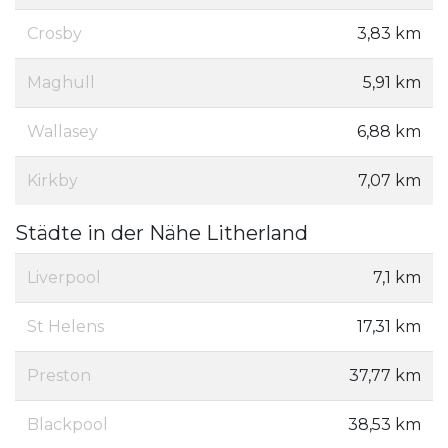
Crosby
3,83 km
Maghull
5,91 km
Wallasey
6,88 km
Kirkby
7,07 km
Städte in der Nähe Litherland
Liverpool
7,1 km
St Helens
17,31 km
Preston
37,77 km
Blackpool
38,53 km