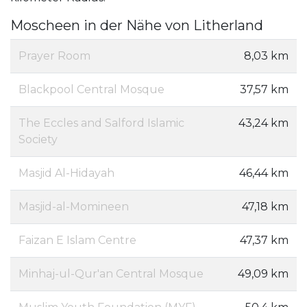
Moscheen in der Nähe von Litherland
Prayer Room
8,03 km
Blackpool Central Mosque
37,57 km
The Eccles and Salford Islamic
43,24 km
Society
Masjid Al-Hidayah
46,44 km
Masjid-al-Momineen
47,18 km
Faizan E Islam Centre
47,37 km
Minhaj-ul-Qur'an Central Mosque
49,09 km