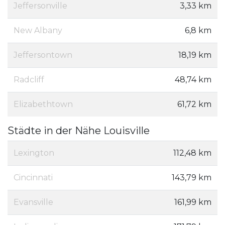
Jeffersonville
3,33 km
New Albany
6,8 km
Jeffersontown
18,19 km
Radcliff
48,74 km
Elizabethtown
61,72 km
Städte in der Nähe Louisville
Lexington
112,48 km
Cincinnati
143,79 km
Evansville
161,99 km