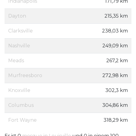
Indianapolis
171,79 km
Dayton
215,35 km
Clarksville
238,03 km
Nashville
249,09 km
Meads
267,2 km
Murfreesboro
272,98 km
Knoxville
302,3 km
Columbus
304,86 km
Fort Wayne
318,29 km
Es ist 0
mosque in Louisville
und 0 in einem 100