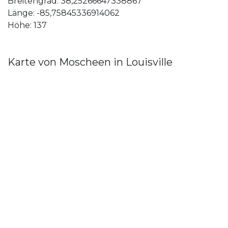
Breitengrad: 38,25266647338867
Länge: -85,75845336914062
Höhe: 137
Karte von Moscheen in Louisville