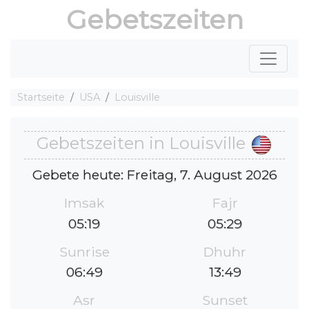
Gebetszeiten
Startseite
USA
Louisville
Gebetszeiten in Louisville
Gebete heute: Freitag, 7. August 2026
Imsak
Fajr
05:19
05:29
Sunrise
Dhuhr
06:49
13:49
Asr
Sunset