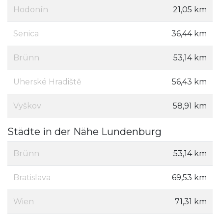
Hodonín
21,05 km
Senica
36,44 km
Brünn
53,14 km
Uherské Hradiště
56,43 km
Vyškov
58,91 km
Städte in der Nähe Lundenburg
Brünn
53,14 km
Bratislava
69,53 km
Wien
71,31 km