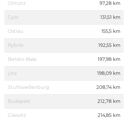
Olmútz
97,28 km
Győr
131,51 km
Ostrau
155,5 km
Rybnik
192,55 km
Bielsko-Biała
197,98 km
Linz
198,09 km
Stuhlweißenburg
208,74 km
Budapest
212,78 km
Gleiwitz
214,85 km