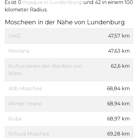
Es ist 0
mosque in Lundenburg
und 42 in einem 100
kilometer Radius.
Moscheen in der Nähe von Lundenburg
UIKZ
47,57 km
Mevlana
47,63 km
Kulturverein der Aleviten von
62,6 km
Wien
Atib-Moschee
68,84 km
Ahmet Yesevi
68,94 km
Kuba
68,97 km
Schura Moschee
69,28 km