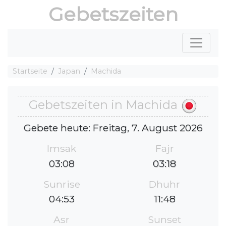
Gebetszeiten
Startseite
Japan
Machida
Gebetszeiten in Machida
Gebete heute: Freitag, 7. August 2026
Imsak
Fajr
03:08
03:18
Sunrise
Dhuhr
04:53
11:48
Asr
Sunset