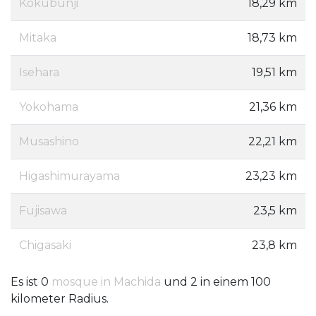
Kokubunji
18,29 km
Mitaka
18,73 km
Isehara
19,51 km
Yokohama
21,36 km
Musashino
22,21 km
Higashimurayama
23,23 km
Fujisawa
23,5 km
Chigasaki
23,8 km
Es ist 0
mosque in Machida
und 2 in einem 100
kilometer Radius.