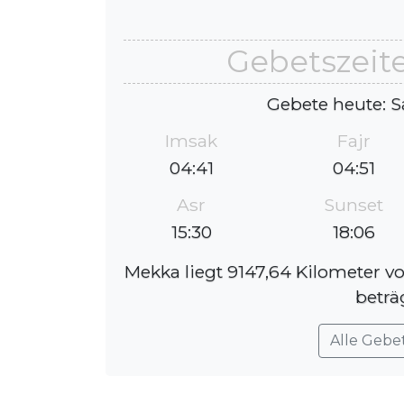
Gebetszeit
Gebete heute: S
Imsak
Fajr
04:41
04:51
Asr
Sunset
15:30
18:06
Mekka liegt 9147,64 Kilometer v
beträ
Alle Gebe