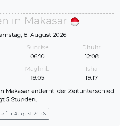
en in Makasar
amstag, 8. August 2026
Sunrise
Dhuhr
06:10
12:08
Maghrib
Isha
18:05
19:17
on Makasar entfernt, der Zeitunterschied
gt 5 Stunden.
te für August 2026