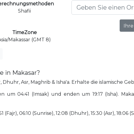
erechnungsmethoden
Shafii
Ihre
TimeZone
Asia/Makassar (GMT 8)
e in Makasar?
 Dhuhr, Asr, Maghrib & Isha'a. Erhalte die islamische Geb
n um 04:41 (Imsak) und enden um 19:17 (Isha). Makas
(Fajr), 06:10 (Sunrise), 12:08 (Dhuhr), 15:30 (Asr), 18:06 (S