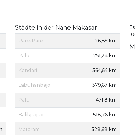
Städte in der Nähe Makasar
Es
10
Pare-Pare
126,85 km
M
Palopo
251,24 km
Kendari
364,64 km
Labuhanbajo
379,67 km
Palu
471,8 km
Balikpapan
518,76 km
m
Mataram
528,68 km