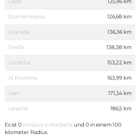
Cádiz
125,96 km
Dos Hermanas
126,68 km
Granada
136,36 km
Sevilla
138,38 km
Córdoba
153,22 km
Al Hoceïma
163,99 km
Jaén
171,34 km
Larache
186,5 km
Es ist 0
mosque in Marbella
und 0 in einem 100
kilometer Radius.