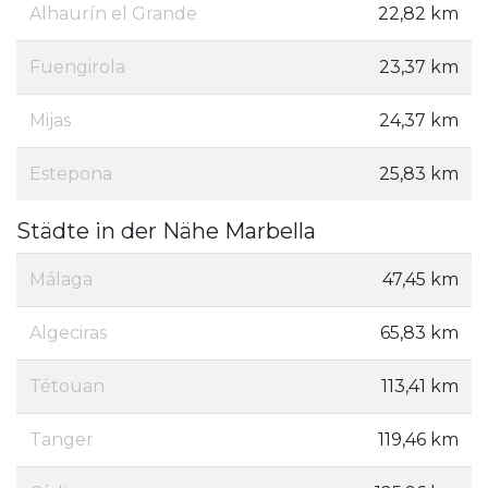
Alhaurín el Grande
22,82 km
Fuengirola
23,37 km
Mijas
24,37 km
Estepona
25,83 km
Städte in der Nähe Marbella
Málaga
47,45 km
Algeciras
65,83 km
Tétouan
113,41 km
Tanger
119,46 km