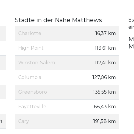
Städte in der Nähe Matthews
Es
ei
Charlotte
16,37 km
M
M
High Point
113,61 km
Winston-Salem
117,41 km
Columbia
127,06 km
Greensboro
135,55 km
Fayetteville
168,43 km
m
Cary
191,58 km