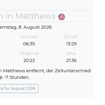
n in Matthews
amstag, 8. August 2026
Sunrise
Dhuhr
06:35
13:29
Maghrib
Isha
20:22
21:36
on Matthews entfernt, der Zeitunterschied
gt -7 Stunden.
te für August 2026