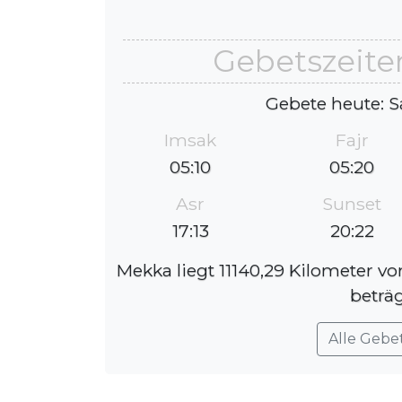
Gebetszeite
Gebete heute: S
Imsak
Fajr
05:10
05:20
Asr
Sunset
17:13
20:22
Mekka liegt 11140,29 Kilometer v
beträ
Alle Gebe