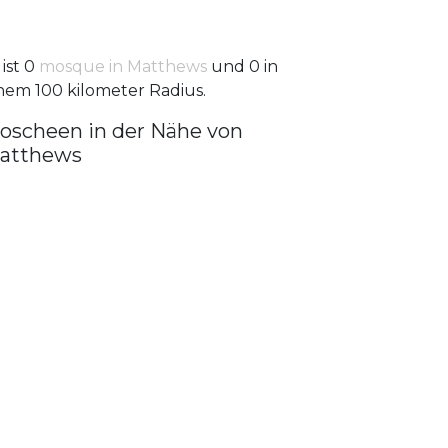
 ist 0
mosque in Matthews
und 0 in
nem 100 kilometer Radius.
oscheen in der Nähe von
atthews