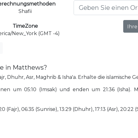
erechnungsmethoden
Shafii
TimeZone
Ihre
rica/New_York (GMT -4)
te in Matthews?
r, Dhuhr, Asr, Maghrib & Isha'a. Erhalte die islamische G
nen um 05:10 (Imsak) und enden um 21:36 (Isha). M
(Fajr), 06:35 (Sunrise), 13:29 (Dhuhr), 17:13 (Asr), 20:22 (