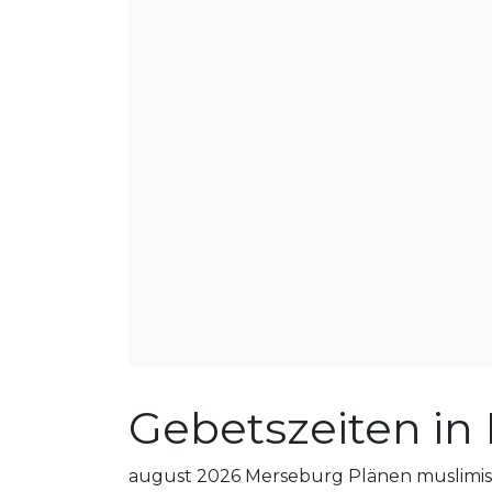
Gebetszeiten in
august 2026 Merseburg Plänen muslimisch