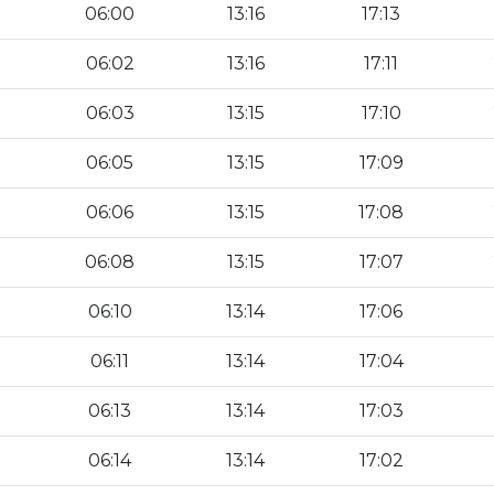
06:00
13:16
17:13
06:02
13:16
17:11
06:03
13:15
17:10
06:05
13:15
17:09
06:06
13:15
17:08
06:08
13:15
17:07
06:10
13:14
17:06
06:11
13:14
17:04
06:13
13:14
17:03
06:14
13:14
17:02