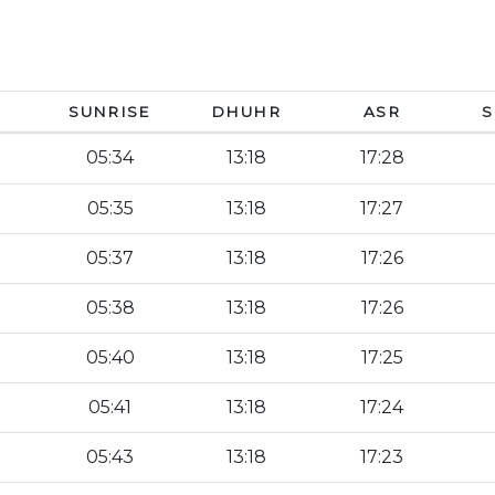
SUNRISE
DHUHR
ASR
S
05:34
13:18
17:28
05:35
13:18
17:27
05:37
13:18
17:26
05:38
13:18
17:26
05:40
13:18
17:25
05:41
13:18
17:24
05:43
13:18
17:23