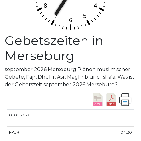
Gebetszeiten in
Merseburg
september 2026 Merseburg Plänen muslimischer
Gebete, Fajr, Dhuhr, Asr, Maghrib und Isha'a. Was ist
der Gebetszeit september 2026 Merseburg?
DATUM
FAJR
SUNRISE
DHUHR
ASR
SUNS
01.09.2026
04:20