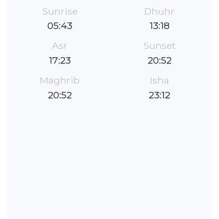
Sunrise
Dhuhr
05:43
13:18
Asr
Sunset
17:23
20:52
Maghrib
Isha
20:52
23:12