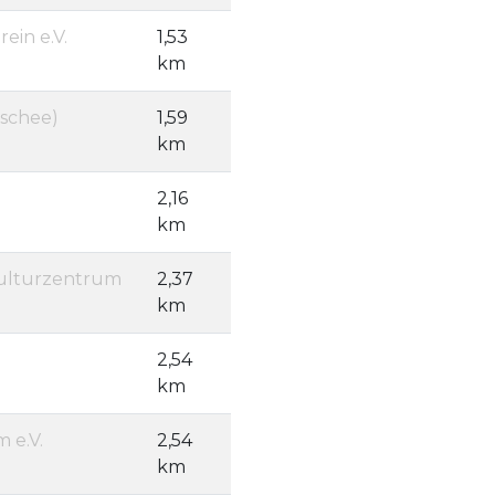
ein e.V.
1,53
km
oschee)
1,59
km
2,16
km
Kulturzentrum
2,37
km
2,54
km
m e.V.
2,54
km