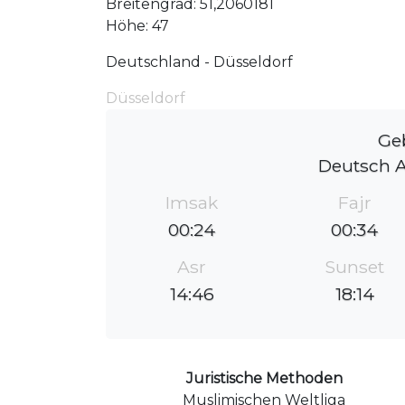
Breitengrad: 51,2060181
Höhe: 47
Deutschland - Düsseldorf
Düsseldorf
Ge
Deutsch A
Imsak
Fajr
00:24
00:34
Asr
Sunset
14:46
18:14
Juristische Methoden
Muslimischen Weltliga