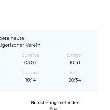
bete heute
lgerischer Verein
Sunrise
Dhuhr
03:07
10:41
Maghrib
Isha
18:14
20:34
Berechnungsmethoden
Shafii