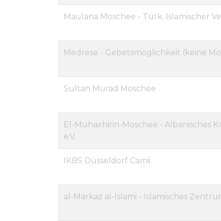
Maulana Moschee - Türk. Islamischer Ver
Medrese - Gebetsmöglichkeit (keine M
Sultan Murad Moschee
El-Muhaxhirin-Moschee - Albanisches 
e.V.
IKBS Düsseldorf Camii
al-Markaz al-Islami - Islamisches Zentru