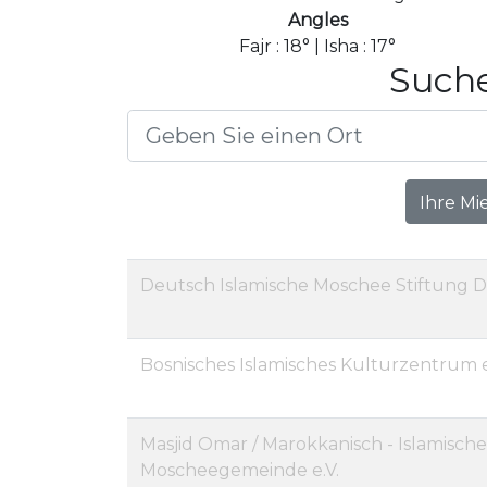
Angles
Fajr : 18° | Isha : 17°
Suche
Ihre Mi
Deutsch Islamische Moschee Stiftung 
Bosnisches Islamisches Kulturzentrum e
Masjid Omar / Marokkanisch - Islamische
Moscheegemeinde e.V.