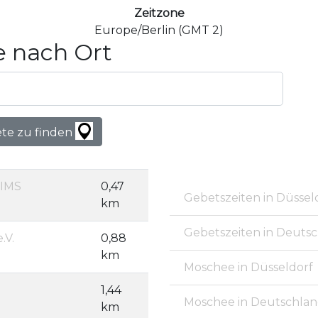
Zeitzone
Europe/Berlin (GMT 2)
 nach Ort
ete zu finden
DIMS
0,47
Gebetszeiten in Düssel
km
Gebetszeiten in Deuts
.V.
0,88
km
Moschee in Düsseldorf
1,44
Moschee in Deutschla
km