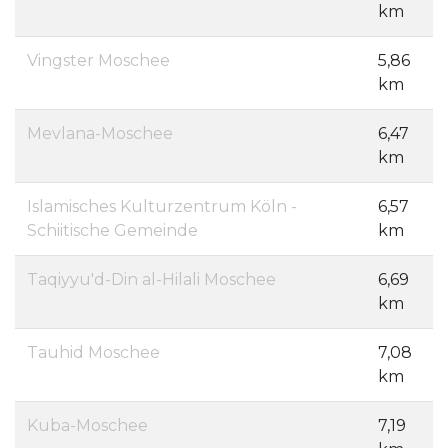
km
Vingster Moschee
5,86
km
Mevlana-Moschee
6,47
km
Islamisches Kulturzentrum Köln -
6,57
Schiitische Gemeinde
km
Taqiyyu'd-Din al-Hilali Moschee
6,69
km
Tauhid Moschee
7,08
km
Kuba-Moschee
7,19