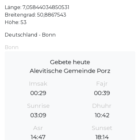
Länge: 7,05844034850531
Breitengrad: 50,8867543
Höhe: 53
Deutschland - Bonn
Bonn
Gebete heute
Alevitische Gemeinde Porz
Imsak
Fajr
00:29
00:39
Sunrise
Dhuhr
03:09
10:42
Asr
Sunset
14:47
18:14