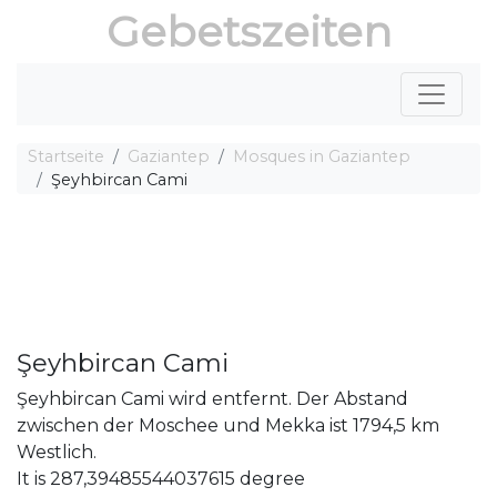
Gebetszeiten
Startseite
Gaziantep
Mosques in Gaziantep
Şeyhbircan Cami
Şeyhbircan Cami
Şeyhbircan Cami wird entfernt. Der Abstand
zwischen der Moschee und Mekka ist 1794,5 km
Westlich.
It is 287,39485544037615 degree