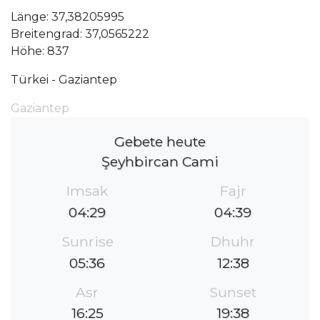
Länge: 37,38205995
Breitengrad: 37,0565222
Höhe: 837
Türkei - Gaziantep
Gaziantep
Gebete heute
Şeyhbircan Cami
Imsak
Fajr
04:29
04:39
Sunrise
Dhuhr
05:36
12:38
Asr
Sunset
16:25
19:38