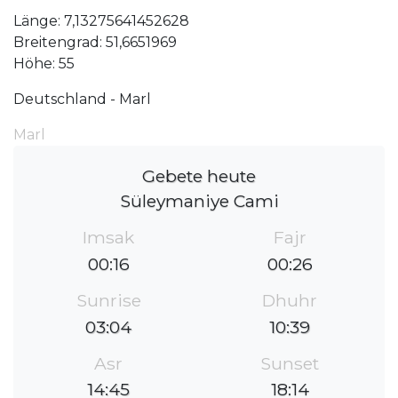
Länge: 7,13275641452628
Breitengrad: 51,6651969
Höhe: 55
Deutschland - Marl
Marl
Gebete heute
Süleymaniye Cami
Imsak
Fajr
00:16
00:26
Sunrise
Dhuhr
03:04
10:39
Asr
Sunset
14:45
18:14