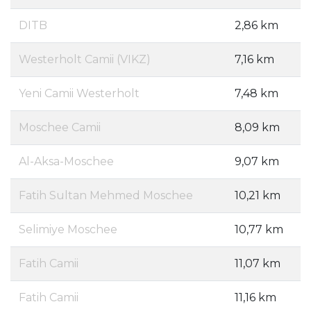
DITB
2,86 km
Westerholt Camii (VIKZ)
7,16 km
Yeni Camii Westerholt
7,48 km
Moschee Camii
8,09 km
Al-Aksa-Moschee
9,07 km
Fatih Sultan Mehmed Moschee
10,21 km
Selimiye Moschee
10,77 km
Fatih Camii
11,07 km
Fatih Camii
11,16 km