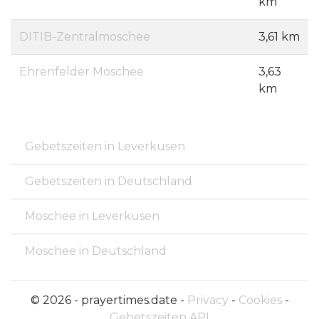
km
DITIB-Zentralmoschee
3,61 km
Ehrenfelder Moschee
3,63
km
Gebetszeiten in Leverkusen
Gebetszeiten in Deutschland
Moschee in Leverkusen
Moschee in Deutschland
© 2026 - prayertimes.date -
Privacy
-
Cookies
-
Gebetszeiten API