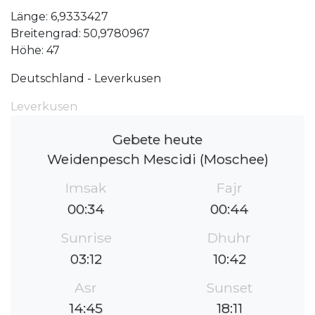
Länge: 6,9333427
Breitengrad: 50,9780967
Höhe: 47
Deutschland - Leverkusen
Leverkusen
Gebete heute
Weidenpesch Mescidi (Moschee)
Imsak
Fajr
00:34
00:44
Sunrise
Dhuhr
03:12
10:42
Asr
Sunset
14:45
18:11