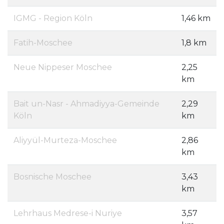
IGMG - Region Köln
1,46 km
Fatih-Moschee
1,8 km
Neue Nippeser Moschee
2,25
km
Bait un-Nasr - Ahmadiyya-Gemeinde
2,29
Köln
km
Aliyyül-Murteza-Moschee
2,86
km
Bosnische Moschee
3,43
km
Lehrhaus Medrese-i Nuriye
3,57