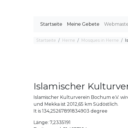
Startseite
Meine Gebete
Webmast
Startseite
Herne
Mosques in Herne
I
Islamischer Kulturve
Islamischer Kulturverein Bochum e.V. wi
und Mekka ist 2012,65 km Südöstlich.
It is 134,25267891834903 degree
Länge: 7,2335191