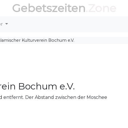
Gebetszeiten
.Zone
er
slamischer Kulturverein Bochum e.V.
rein Bochum e.V.
rd entfernt. Der Abstand zwischen der Moschee