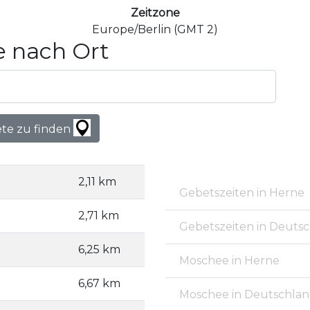
Zeitzone
Europe/Berlin (GMT 2)
 nach Ort
ete zu finden
2,11 km
Gebetszeiten in Herne
2,71 km
Gebetszeiten in Deuts
6,25 km
Moschee in Herne
6,67 km
Moschee in Deutschla