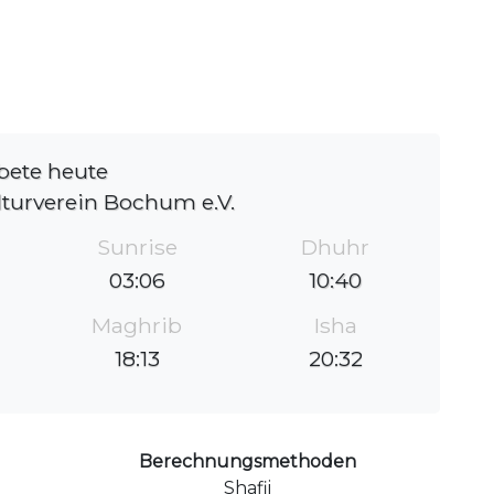
bete heute
lturverein Bochum e.V.
Sunrise
Dhuhr
03:06
10:40
Maghrib
Isha
18:13
20:32
Berechnungsmethoden
Shafii