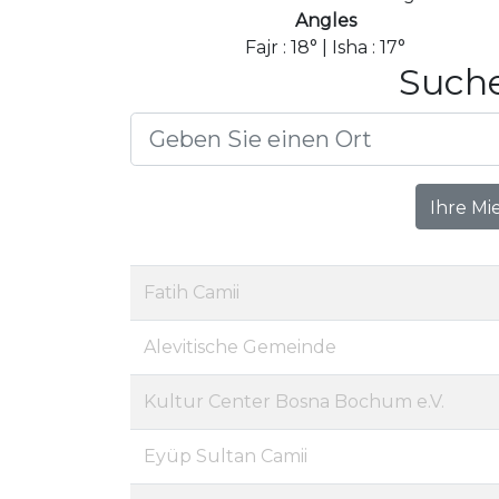
Angles
Fajr : 18° | Isha : 17°
Suche
Ihre Mi
Fatih Camii
Alevitische Gemeinde
Kultur Center Bosna Bochum e.V.
Eyüp Sultan Camii