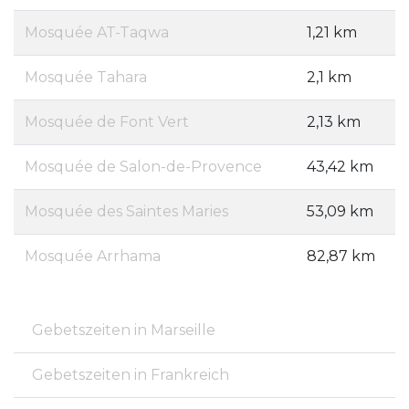
Mosquée AT-Taqwa
1,21 km
Mosquée Tahara
2,1 km
Mosquée de Font Vert
2,13 km
Mosquée de Salon-de-Provence
43,42 km
Mosquée des Saintes Maries
53,09 km
Mosquée Arrhama
82,87 km
Gebetszeiten in Marseille
Gebetszeiten in Frankreich