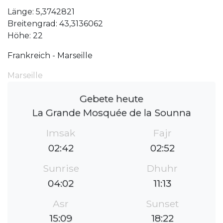
Länge: 5,3742821
Breitengrad: 43,3136062
Höhe: 22
Frankreich - Marseille
Marseille
Gebete heute
La Grande Mosquée de la Sounna
Imsak
Fajr
02:42
02:52
Sunrise
Dhuhr
04:02
11:13
Asr
Sunset
15:09
18:22