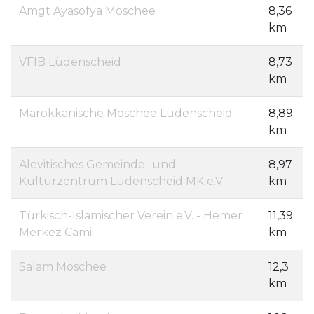
Amgt Ayasofya Moschee
8,36
km
VFIB Lüdenscheid
8,73
km
Marokkanische Moschee Lüdenscheid
8,89
km
Alevitisches Gemeinde- und
8,97
Kulturzentrum Lüdenscheid MK e.V
km
Türkisch-Islamischer Verein e.V. - Hemer
11,39
Merkez Camii
km
Salam Moschee
12,3
km