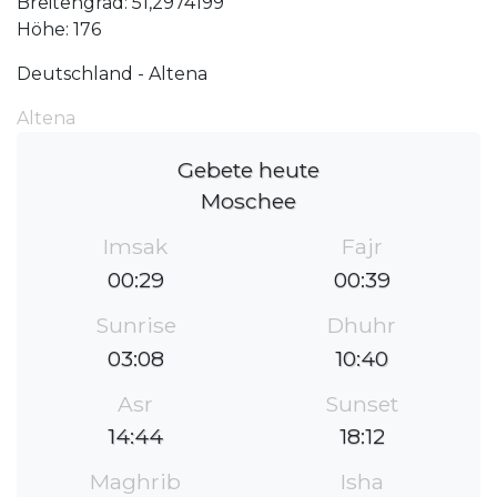
Breitengrad: 51,2974199
Höhe: 176
Deutschland - Altena
Altena
Gebete heute
Moschee
Imsak
Fajr
00:29
00:39
Sunrise
Dhuhr
03:08
10:40
Asr
Sunset
14:44
18:12
Maghrib
Isha