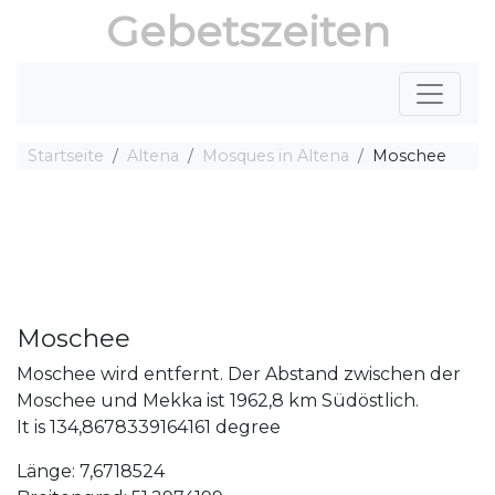
Gebetszeiten
Startseite
Altena
Mosques in Altena
Moschee
Moschee
Moschee wird entfernt. Der Abstand zwischen der
Moschee und Mekka ist 1962,8 km Südöstlich.
It is 134,8678339164161 degree
Länge: 7,6718524