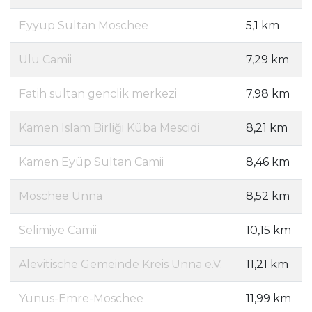
Eyyup Sultan Moschee
5,1 km
Ulu Camii
7,29 km
Fatih sultan genclik merkezi
7,98 km
Kamen Islam Birliği Küba Mescidi
8,21 km
Kamen Eyüp Sultan Camii
8,46 km
Moschee Unna
8,52 km
Selimiye Camii
10,15 km
Alevitische Gemeinde Kreis Unna e.V.
11,21 km
Yunus-Emre-Moschee
11,99 km