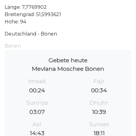
Länge: 7,7769902
Breitengrad: 51,5993621
Höhe: 94
Deutschland - Bönen
Bönen
Gebete heute
Mevlana Moschee Bönen
Imsak
Fajr
00:24
00:34
Sunrise
Dhuhr
03:07
10:39
Asr
Sunset
14:43
18:11