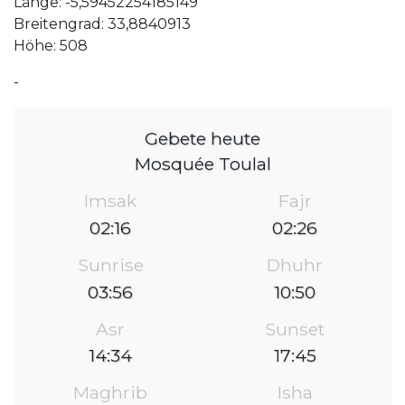
Länge: -5,59452254185149
Breitengrad: 33,8840913
Höhe: 508
-
Gebete heute
Mosquée Toulal
Imsak
Fajr
02:16
02:26
Sunrise
Dhuhr
03:56
10:50
Asr
Sunset
14:34
17:45
Maghrib
Isha