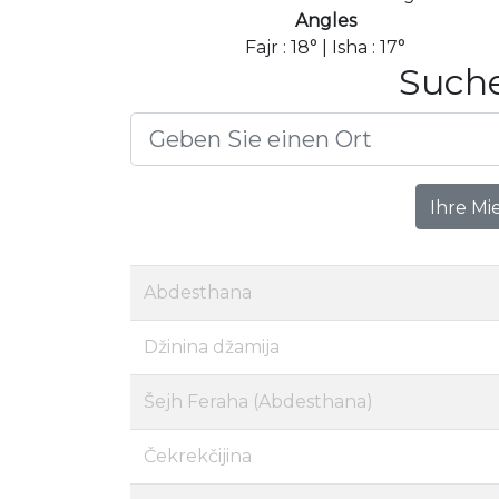
Angles
Fajr : 18° | Isha : 17°
Suche
Ihre Mi
Abdesthana
Džinina džamija
Šejh Feraha (Abdesthana)
Čekrekčijina