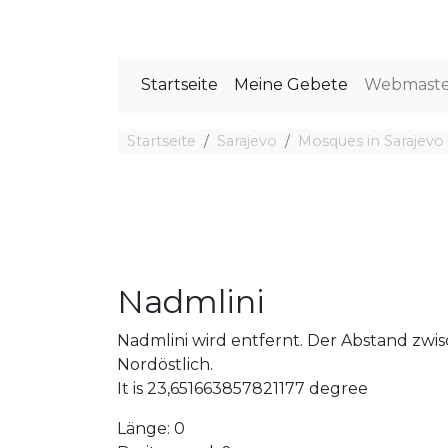
Startseite
Meine Gebete
Webmast
Startseite
Sarajevo
Mosques in Sarajevo
Nadmlini
Nadmlini wird entfernt. Der Abstand zw
Nordöstlich.
It is 23,651663857821177 degree
Länge: 0