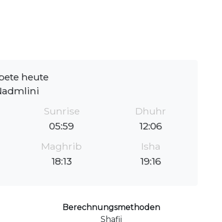
bete heute
Nadmlini
Sunrise
Dhuhr
05:59
12:06
Maghrib
Isha
18:13
19:16
Berechnungsmethoden
Shafii