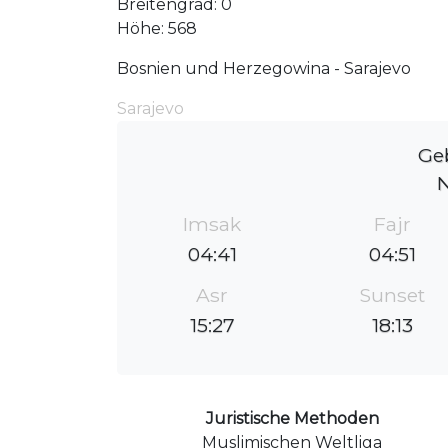
Breitengrad: 0
Höhe: 568
Bosnien und Herzegowina - Sarajevo
Sarajevo
Ge
Imsak
Fajr
04:41
04:51
Asr
Sunset
15:27
18:13
Juristische Methoden
Muslimischen Weltliga