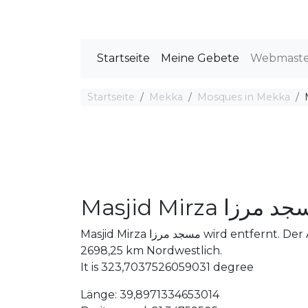
Startseite
Meine Gebete
Webmast
Startseite
Mekka
Mosques in Mekka
Masjid Mirza مرزا
Masjid Mirza مسجد مرزا wird entfernt. Der Abstand zwischen der Moschee und Mekka ist
2698,25 km Nordwestlich.
It is 323,7037526059031 degree
Länge: 39,8971334653014