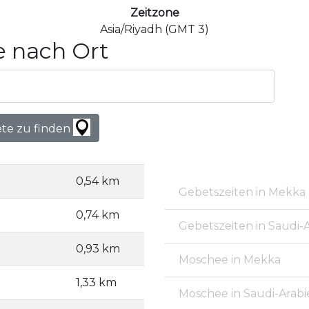
Zeitzone
Asia/Riyadh (GMT 3)
 nach Ort
ete zu finden
0,54 km
Gebetszeiten in Mekka
0,74 km
Gebetszeiten in Saudi-
0,93 km
Moschee in Mekka
1,33 km
Moschee in Saudi-Arabi