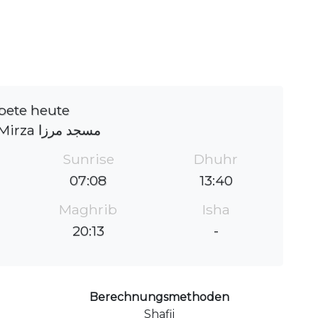
bete heute
Masjid Mirza مسجد مرزا
Sunrise
Dhuhr
07:08
13:40
Maghrib
Isha
20:13
-
Berechnungsmethoden
Shafii