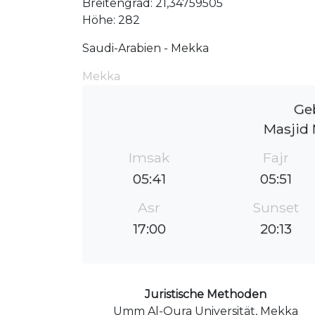
Breitengrad: 21,34759505
Höhe: 282
Saudi-Arabien - Mekka
Mekka
Ge
Imsak
Fajr
05:41
05:51
Asr
Sunset
17:00
20:13
Juristische Methoden
Umm Al-Qura Universität, Mekka