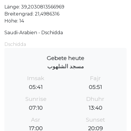
Länge: 39,2030813566969
Breitengrad: 21,4986316
Höhe: 14
Saudi-Arabien - Dschidda
Dschidda
Gebete heute
مسجد الشلهوب
Imsak
Fajr
05:41
05:51
Sunrise
Dhuhr
07:10
13:40
Asr
Sunset
17:00
20:09