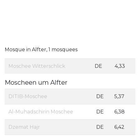
Mosque in Alfter, 1 mosquees
Moschee Witterschlick
DE
4,33
Moscheen um Alfter
DITIB-Moschee
DE
5,37
Al-Muhadschirin Moschee
DE
6,38
Dzemat Hajr
DE
6,42