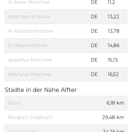
Al Ansar Moschee
DE
11,2
Moschee Al Huda
DE
13,22
Ar Rahma Moschee
DE
13,78
El-Aksa Moschee
DE
14,86
Ayasofya-Moschee
DE
15,13
Mevlana-Moschee
DE
16,52
Städte in der Nähe Alfter
Bonn
6,18 km
Bergisch Gladbach
29,48 km
Leverkusen
34,26 km