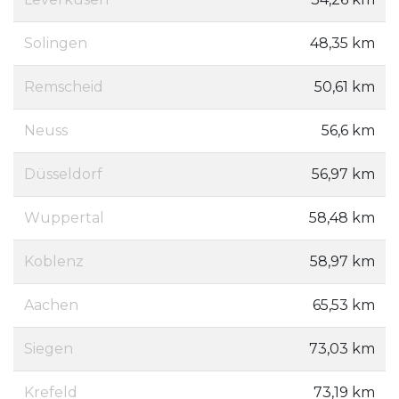
Solingen
48,35 km
Remscheid
50,61 km
Neuss
56,6 km
Düsseldorf
56,97 km
Wuppertal
58,48 km
Koblenz
58,97 km
Aachen
65,53 km
Siegen
73,03 km
Krefeld
73,19 km