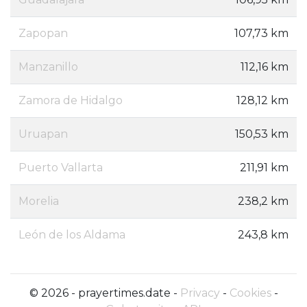
Zapopan
107,73 km
Manzanillo
112,16 km
Zamora de Hidalgo
128,12 km
Uruapan
150,53 km
Puerto Vallarta
211,91 km
Morelia
238,2 km
León de los Aldama
243,8 km
© 2026 - prayertimes.date -
Privacy
-
Cookies
-