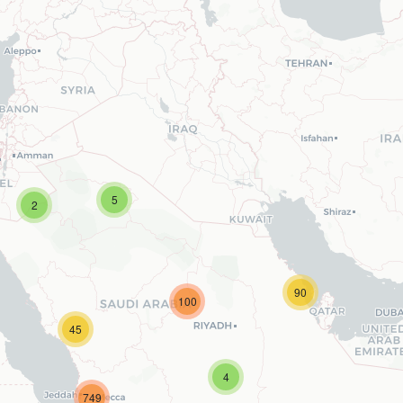
5
2
90
100
45
4
749