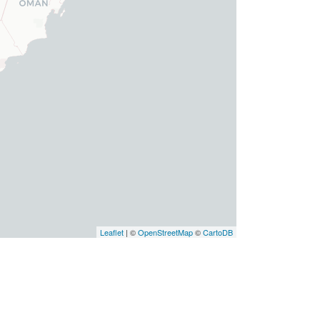
Leaflet
| ©
OpenStreetMap
©
CartoDB