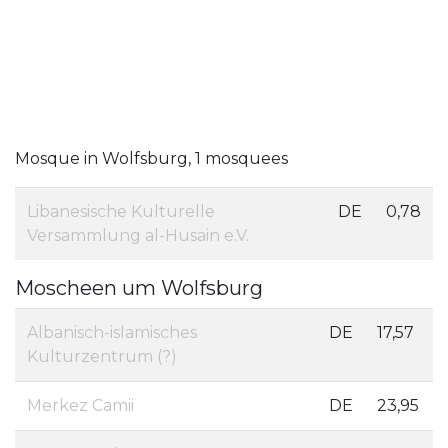
Mosque in Wolfsburg, 1 mosquees
Libanesische Kulturelle
DE
0,78
Versammlung al-Husain e.V.
Moscheen um Wolfsburg
Albanisch-islamisches
DE
17,57
Kulturzentrum (?)
Merkez Camii
DE
23,95