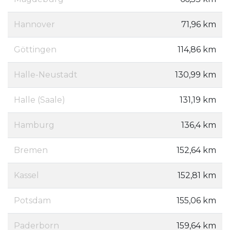
Hannover
71,96 km
Göttingen
114,86 km
Halle-Neustadt
130,99 km
Halle (Saale)
131,19 km
Hamburg
136,4 km
Bremen
152,64 km
Kassel
152,81 km
Potsdam
155,06 km
Paderborn
159,64 km