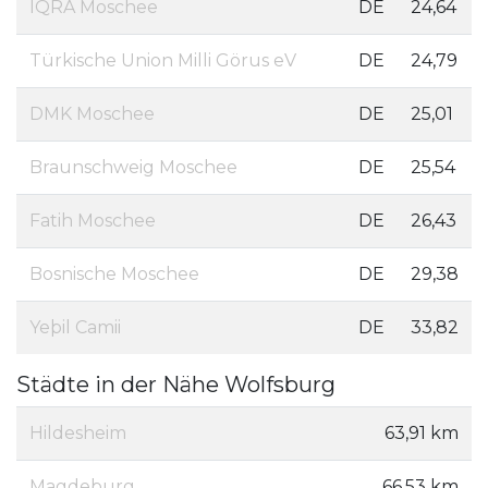
IQRA Moschee
DE
24,64
Türkische Union Milli Görus eV
DE
24,79
DMK Moschee
DE
25,01
Braunschweig Moschee
DE
25,54
Fatih Moschee
DE
26,43
Bosnische Moschee
DE
29,38
Yeþil Camii
DE
33,82
Städte in der Nähe Wolfsburg
Hildesheim
63,91 km
Magdeburg
66,53 km