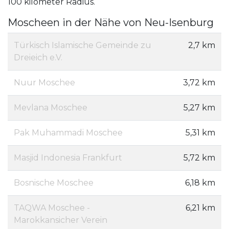
100 kilometer Radius.
Moscheen in der Nähe von Neu-Isenburg
Türkisch Islamische Gemeinde zu
2,7 km
Dreieich e.V.
Nuur Moschee
3,72 km
Mevlana Moschee
5,27 km
Pak Muhammadi Moschee
5,31 km
Masjid Indonesia Frankfurt
5,72 km
Bosnische Moschee
6,18 km
TAQWA Moschee -
6,21 km
Marokkansicher Verein