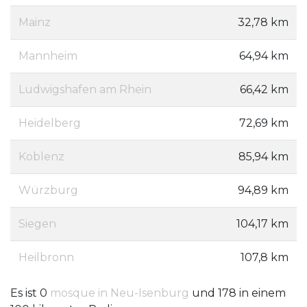
Mainz
32,78 km
Mannheim
64,94 km
Ludwigshafen am Rhein
66,42 km
Heidelberg
72,69 km
Koblenz
85,94 km
Würzburg
94,89 km
Siegen
104,17 km
Heilbronn
107,8 km
Es ist 0
mosque in Neu-Isenburg
und 178 in einem