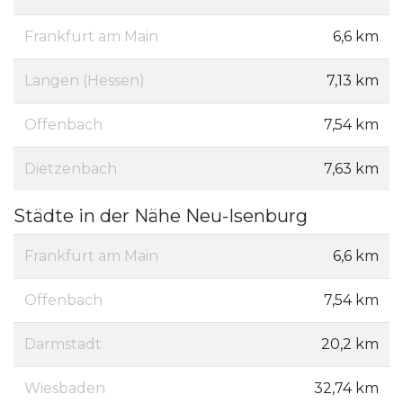
Frankfurt am Main
6,6 km
Langen (Hessen)
7,13 km
Offenbach
7,54 km
Dietzenbach
7,63 km
Städte in der Nähe Neu-Isenburg
Frankfurt am Main
6,6 km
Offenbach
7,54 km
Darmstadt
20,2 km
Wiesbaden
32,74 km