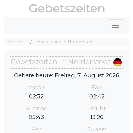
Gebetszeiten
Startseite
Deutschland
Norderstedt
Gebetszeiten in Norderstedt
Gebete heute: Freitag, 7. August 2026
Imsak
Fajr
02:32
02:42
Sunrise
Dhuhr
05:43
13:26
Asr
Sunset