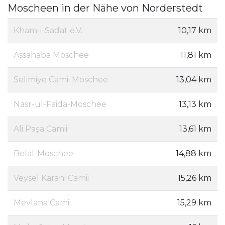
Moscheen in der Nähe von Norderstedt
Kham-i-Sadat e.V.
10,17 km
Assahaba Moschee
11,81 km
Selimiye Camii Moschee
13,04 km
Nasr-ul-Faida-Moschee
13,13 km
Ali Paşa Camii
13,61 km
Belal-Moschee
14,88 km
Veysel Karani Camii
15,26 km
Mevlana Camii
15,29 km