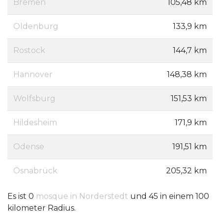
Bremen
105,48 km
Oldenburg
133,9 km
Rostock
144,7 km
Hannover
148,38 km
Wolfsburg
151,53 km
Hildesheim
171,9 km
Odense
191,51 km
Osnabrück
205,32 km
Es ist 0
mosque in Norderstedt
und 45 in einem 100
kilometer Radius.